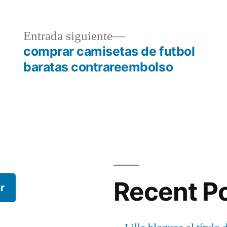
a
Entrada
Entrada siguiente
r:
siguiente:
comprar camisetas de futbol
baratas contrareembolso
Recent P
r