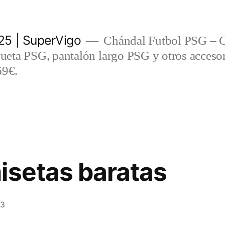
5 | SuperVigo
Chándal Futbol PSG – C
eta PSG, pantalón largo PSG y otros accesor
69€.
isetas baratas
23