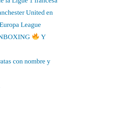
de la Ligue 1 francesa
anchester United en
a Europa League
l UNBOXING
Y
ratas con nombre y
a