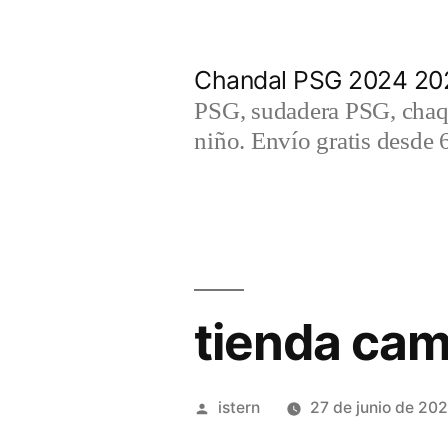
Saltar
al
Chandal PSG 2024 202
contenido
PSG, sudadera PSG, chaqu
niño. Envío gratis desde 
tienda cam
Publicado
istern
27 de junio de 20
por