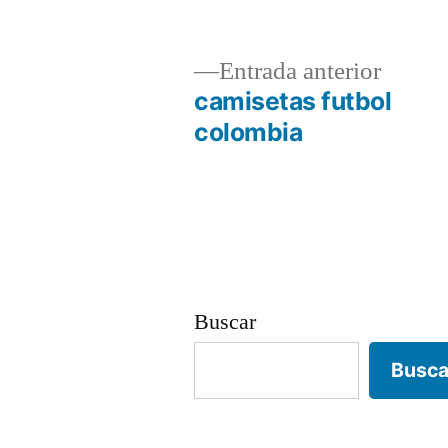
Entrad
Entrada anterior
anterio
camisetas futbol
Navegación
colombia
de
entradas
Buscar
Busca