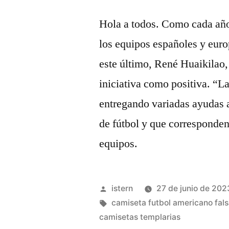
Hola a todos. Como cada año,
los equipos españoles y euro
este último, René Huaikilao, 
iniciativa como positiva. “L
entregando variadas ayudas a 
de fútbol y que corresponden
equipos.
Publicado
istern
27 de junio de 202
por
Etiquetas:
camiseta futbol americano fal
camisetas templarias