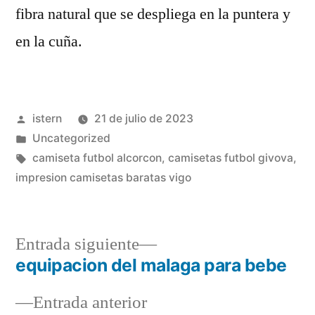
fibra natural que se despliega en la puntera y
en la cuña.
Publicado
istern
21 de julio de 2023
por
Publicado
Uncategorized
en
Etiquetas:
camiseta futbol alcorcon
,
camisetas futbol givova
,
impresion camisetas baratas vigo
Entrada
Entrada siguiente
siguiente:
equipacion del malaga para bebe
Navegación
Entrada
Entrada anterior
de