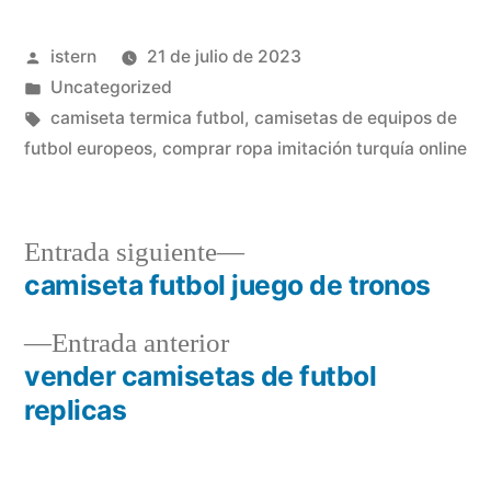
Publicado
istern
21 de julio de 2023
por
Publicado
Uncategorized
en
Etiquetas:
camiseta termica futbol
,
camisetas de equipos de
futbol europeos
,
comprar ropa imitación turquía online
Entrada
Entrada siguiente
siguiente:
camiseta futbol juego de tronos
Navegación
Entrada
Entrada anterior
de
anterior:
vender camisetas de futbol
entradas
replicas