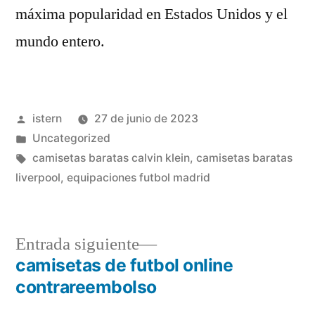
máxima popularidad en Estados Unidos y el
mundo entero.
Publicado
istern
27 de junio de 2023
por
Publicado
Uncategorized
en
Etiquetas:
camisetas baratas calvin klein
,
camisetas baratas
liverpool
,
equipaciones futbol madrid
Entrada
Entrada siguiente
siguiente:
camisetas de futbol online
Navegación
contrareembolso
de