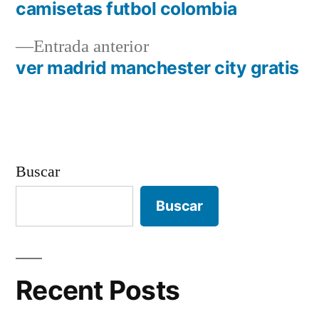
siguiente:
camisetas futbol colombia
Navegación
Entrada
Entrada anterior
de
anterior:
ver madrid manchester city gratis
entradas
Buscar
Buscar
Recent Posts