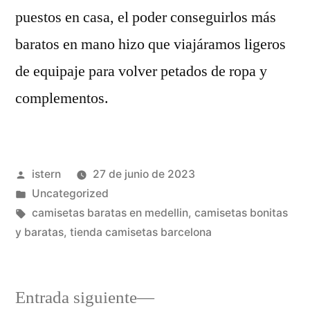
puestos en casa, el poder conseguirlos más
baratos en mano hizo que viajáramos ligeros
de equipaje para volver petados de ropa y
complementos.
Publicado
istern
27 de junio de 2023
por
Publicado
Uncategorized
en
Etiquetas:
camisetas baratas en medellin
,
camisetas bonitas
y baratas
,
tienda camisetas barcelona
Entrada
Entrada siguiente